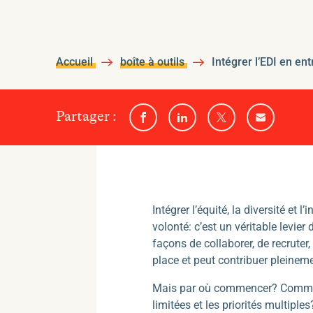
Accueil
boîte à outils
Intégrer l’EDI en e
sur
Partager
:
Partager
Partager
Partager
Partager
l'un
sur
sur
sur
par
Facebook
Linkedin
Twitter
email
des
médias
sociaux
suivants
Intégrer l’équité, la diversité e
volonté: c’est un véritable levie
façons de collaborer, de recrute
place et peut contribuer pleinem
Mais par où commencer? Comment p
limitées et les priorités multipl