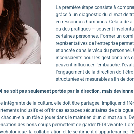
La première étape consiste à comprend
grâce à un diagnostic du climat de tra
en ressources humaines. Cela aide à re
ou des pratiques – souvent involonta
certaines personnes. Former un com
représentatives de l’entreprise permet
et ancrée dans le vécu du personnel. 
inconscients pour les gestionnaires est
peuvent influencer l’embauche, l’évalua
l’engagement de la direction doit être
structurées et mesurables afin de do
I ne soit pas seulement portée par la direction, mais devienne
e intégrante de la culture, elle doit être partagée. Impliquer dif
rtements inclusifs et offrir des espaces sécuritaires de dialogue 
s chacun·e a un rôle à jouer dans le maintien d’un climat sain. De
orisation des bons coups permettent de garder l’EDI vivante. Lo
psychologique, la collaboration et le sentiment d’appartenance, l’