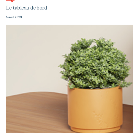
Le
tableau
Le tableau de bord
de
5 avril 2023
bord