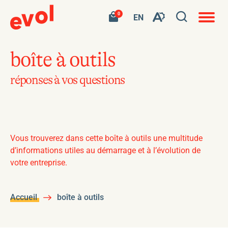
Navigat
Ouvrir
Votre
Accéder
0
en
VISITER
EN
Ouvrez
panier
à
site
LA
la
contient
mon
ouvert
la
PAGE
0
panier
fenêtre
produit.
d'achat
EN
barre
de
boîte à outils
:
d'outils
EN.
recherc
de
réponses à vos questions
l'accessibilité
Vous trouverez dans cette boîte à outils une multitude
d’informations utiles au démarrage et à l’évolution de
votre entreprise.
Accueil
boîte à outils