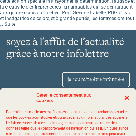
cette édition spéciale fait rayonner la détermination, l’audace et
la créativité d’entrepreneures remarquables qui se démarquent
aux quatre coins du Québec. Pour Sévrine Labelle, PDG d’Evol
et instigatrice de ce projet à grande portée, les femmes ont tout
…
Suite
soyez à l’affût de l’actualité
grâce à notre infolettre
je souhaite être informé·e
Gérer le consentement aux
cookies
Place Iberville II 1175,
Pour offrir les meilleures expériences, nous utilisons des technologies telles
avenue Lavigerie, bureau 50
que les cookies pour stocker et/ou accéder aux informations des appareils.
Le fait de consentir à ces technologies nous permettra de traiter des
Québec (Québec) G1V 4P1
données telles que le comportement de navigation ou les ID uniques sur ce
site. Le fait de ne pas consentir ou de retirer son consentement peut avoir