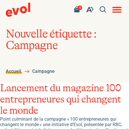
Navigat
Ouvrir
Votre
Accéder
0
en
Ouvrez
panier
à
site
la
contient
mon
ouvert
la
0
panier
fenêtre
produit.
d'achat
barre
de
Nouvelle étiquette :
d'outils
recherc
Campagne
de
l'accessibilité
Accueil
Campagne
Lancement du magazine 100
entrepreneures qui changent
le monde
Point culminant de la campagne « 100 entrepreneures qui
changent le monde » une initiative d’Evol, présentée par RBC,