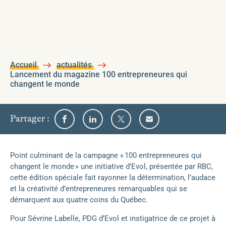
Accueil
actualités
Lancement du magazine 100 entrepreneures qui
changent le monde
sur
Partager
:
Partager
Partager
Partager
Partager
l'un
sur
sur
sur
par
Facebook
Linkedin
Twitter
email
des
médias
Point culminant de la campagne « 100 entrepreneures qui
sociaux
changent le monde » une initiative d’Evol, présentée par RBC,
suivants
cette édition spéciale fait rayonner la détermination, l’audace
et la créativité d’entrepreneures remarquables qui se
démarquent aux quatre coins du Québec.
Pour Sévrine Labelle, PDG d’Evol et instigatrice de ce projet à