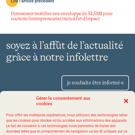
Lire l’article précédent
Femmessor mobilise une enveloppe de 52,5M$ pour
soutenir l’entrepreneuriat inclusif et d’impact
soyez à l’affût de l’actualité
grâce à notre infolettre
je souhaite être informé·e
Gérer le consentement aux
cookies
Place Iberville II 1175,
Pour offrir les meilleures expériences, nous utilisons des technologies telles
avenue Lavigerie, bureau 50
que les cookies pour stocker et/ou accéder aux informations des appareils.
Le fait de consentir à ces technologies nous permettra de traiter des
Québec (Québec) G1V 4P1
données telles que le comportement de navigation ou les ID uniques sur ce