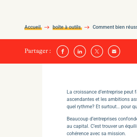
Accueil
boîte à outils
Comment bien réussi
sur
Partager
:
Partager
Partager
Partager
Partager
l'un
sur
sur
sur
par
Facebook
Linkedin
Twitter
email
des
médias
sociaux
suivants
La croissance d’entreprise peut f
ascendantes et les ambitions as
quel rythme? Et surtout… pour qu
Beaucoup d’entreprises confonden
au capital. C’est trouver un équil
cohérence avec sa mission.