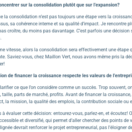
concentrer sur la consolidation plutôt que sur l’expansion?
que la consolidation n’est pas toujours une étape vers la croissanc
sus, sa cohérence interne et sa qualité d’impact. Je rencontre p
e pas croître, du moins pas davantage. C’est parfois une décision
s.
aine vitesse, alors la consolidation sera effectivement une étape
te. Saviez-vous, chez Maillon Vert, nous avons même pris la décis
er!
on de financer la croissance respecte les valeurs de l’entrepr
clarifier ce que l’on considère comme un succès. Trop souvent, o
 taille, parts de marché, profits. Avant de financer la croissance,
act, la mission, la qualité des emplois, la contribution sociale o
 à évaluer cette décision: entourez-vous, parlez-en, et écoutez!
cessible et diversifié, qui permet d’aller chercher des points de
gnée devrait renforcer le projet entrepreneurial, pas l’éloigner d