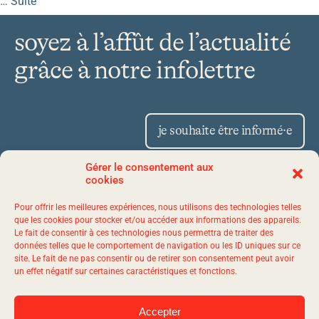
…
Suite
soyez à l’affût de l’actualité
grâce à notre infolettre
je souhaite être informé·e
Gérer le consentement aux
cookies
Place Iberville II 1175,
Pour offrir les meilleures expériences, nous utilisons des technologies telles
avenue Lavigerie, bureau 50
que les cookies pour stocker et/ou accéder aux informations des appareils.
Le fait de consentir à ces technologies nous permettra de traiter des
Québec (Québec) G1V 4P1
données telles que le comportement de navigation ou les ID uniques sur ce
site. Le fait de ne pas consentir ou de retirer son consentement peut avoir
un effet négatif sur certaines caractéristiques et fonctions.
1 844 523-7767
Accepter