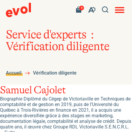
Navigat
Ouvrir
Votre
Accéder
0
en
Ouvrez
panier
à
site
la
contient
mon
ouvert
la
0
panier
fenêtre
produit.
d'achat
barre
de
Service d'experts :
d'outils
recherc
Vérification diligente
de
l'accessibilité
Accueil
Vérification diligente
Samuel Cajolet
Biographie Diplômé du Cégep de Victoriaville en Techniques de
comptabilité et de gestion en 2019, puis de l’Université du
Québec à Trois-Rivières en finance en 2021, il a acquis une
expérience diversifiée grâce à des stages en marketing,
documentation légale, comptabilité et analyse de crédit. Depuis
quatre ans, il œuvre chez Groupe RDL Victoriaville S.E.N.C.R.L.