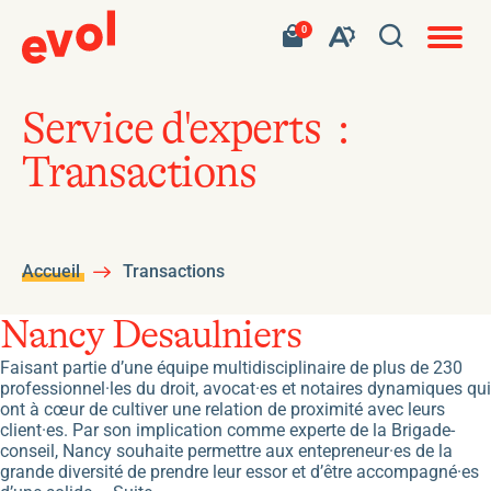
Navigat
Ouvrir
Votre
Accéder
0
en
Ouvrez
panier
à
site
la
contient
mon
ouvert
la
0
panier
fenêtre
produit.
d'achat
barre
de
Service d'experts :
d'outils
recherc
Transactions
de
l'accessibilité
Accueil
Transactions
Nancy Desaulniers
Faisant partie d’une équipe multidisciplinaire de plus de 230
professionnel·les du droit, avocat·es et notaires dynamiques qui
ont à cœur de cultiver une relation de proximité avec leurs
client·es. Par son implication comme experte de la Brigade-
conseil, Nancy souhaite permettre aux entepreneur·es de la
grande diversité de prendre leur essor et d’être accompagné·es