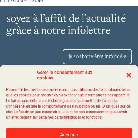
d’une solide …
Suite
soyez à l’affût de l’actualité
grâce à notre infolettre
je souhaite être informé·e
Gérer le consentement aux
cookies
Place Iberville II 1175,
Pour offrir les meilleures expériences, nous utilisons des technologies telles
avenue Lavigerie, bureau 50
que les cookies pour stocker et/ou accéder aux informations des appareils.
Le fait de consentir à ces technologies nous permettra de traiter des
Québec (Québec) G1V 4P1
données telles que le comportement de navigation ou les ID uniques sur ce
site. Le fait de ne pas consentir ou de retirer son consentement peut avoir
un effet négatif sur certaines caractéristiques et fonctions.
1 844 523-7767
Accepter