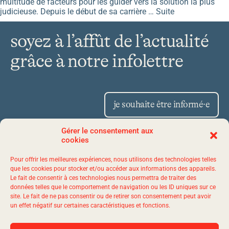
multitude de facteurs pour les guider vers la solution la plus
judicieuse. Depuis le début de sa carrière …
Suite
soyez à l’affût de l’actualité
grâce à notre infolettre
je souhaite être informé·e
Gérer le consentement aux
cookies
Place Iberville II 1175,
Pour offrir les meilleures expériences, nous utilisons des technologies telles
avenue Lavigerie, bureau 50
que les cookies pour stocker et/ou accéder aux informations des appareils.
Le fait de consentir à ces technologies nous permettra de traiter des
Québec (Québec) G1V 4P1
données telles que le comportement de navigation ou les ID uniques sur ce
site. Le fait de ne pas consentir ou de retirer son consentement peut avoir
un effet négatif sur certaines caractéristiques et fonctions.
1 844 523-7767