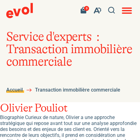
Navigat
Ouvrir
Votre
Accéder
0
en
Ouvrez
panier
à
site
la
contient
mon
ouvert
la
0
panier
fenêtre
produit.
d'achat
barre
de
Service d'experts :
d'outils
recherc
Transaction immobilière
de
l'accessibilité
commerciale
Accueil
Transaction immobilière commerciale
Olivier Pouliot
Biographie Curieux de nature, Olivier a une approche
stratégique qui repose avant tout sur une analyse approfondie
des besoins et des enjeux de ses client·es. Orienté vers la
rencontre de leurs objectifs, il prend en considération une