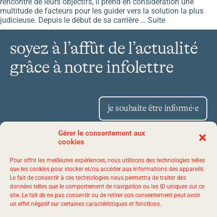
rencontre de leurs objectifs, il prend en considération une
multitude de facteurs pour les guider vers la solution la plus
judicieuse. Depuis le début de sa carrière …
Suite
soyez à l’affût de l’actualité
grâce à notre infolettre
je souhaite être informé·e
Gérer le consentement aux
cookies
Place Iberville II 1175,
Pour offrir les meilleures expériences, nous utilisons des technologies telles
avenue Lavigerie, bureau 50
que les cookies pour stocker et/ou accéder aux informations des appareils.
Le fait de consentir à ces technologies nous permettra de traiter des
Québec (Québec) G1V 4P1
données telles que le comportement de navigation ou les ID uniques sur ce
site. Le fait de ne pas consentir ou de retirer son consentement peut avoir
un effet négatif sur certaines caractéristiques et fonctions.
1 844 523-7767