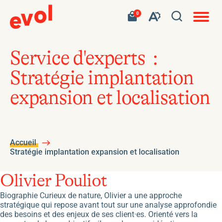
Navigat
Ouvrir
Votre
Accéder
0
en
Ouvrez
panier
à
site
la
contient
mon
ouvert
la
0
panier
fenêtre
produit.
d'achat
barre
de
Service d'experts :
d'outils
recherc
Stratégie implantation
de
l'accessibilité
expansion et localisation
Accueil
Stratégie implantation expansion et localisation
Olivier Pouliot
Biographie Curieux de nature, Olivier a une approche
stratégique qui repose avant tout sur une analyse approfondie
des besoins et des enjeux de ses client·es. Orienté vers la