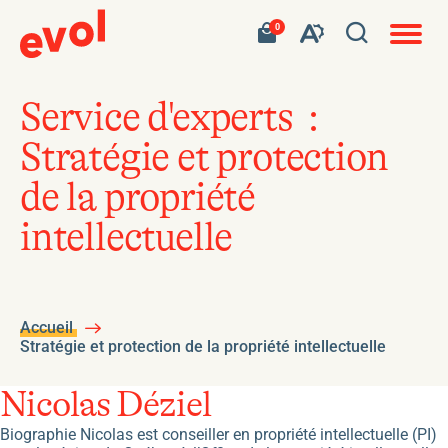
Navigat
Ouvrir
Votre
Accéder
0
en
Ouvrez
panier
à
site
la
contient
mon
ouvert
la
0
panier
fenêtre
produit.
d'achat
barre
de
Service d'experts :
d'outils
recherc
Stratégie et protection
de
l'accessibilité
de la propriété
intellectuelle
Accueil
Stratégie et protection de la propriété intellectuelle
Nicolas Déziel
Biographie Nicolas est conseiller en propriété intellectuelle (PI)