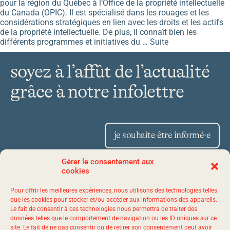
pour la région du Québec à l’Office de la propriété intellectuelle
du Canada (OPIC). Il est spécialisé dans les rouages et les
considérations stratégiques en lien avec les droits et les actifs
de la propriété intellectuelle. De plus, il connaît bien les
différents programmes et initiatives du …
Suite
soyez à l’affût de l’actualité
grâce à notre infolettre
je souhaite être informé·e
Gérer le consentement aux
cookies
Place Iberville II 1175,
Pour offrir les meilleures expériences, nous utilisons des technologies telles
avenue Lavigerie, bureau 50
que les cookies pour stocker et/ou accéder aux informations des appareils.
Le fait de consentir à ces technologies nous permettra de traiter des
Québec (Québec) G1V 4P1
données telles que le comportement de navigation ou les ID uniques sur ce
site. Le fait de ne pas consentir ou de retirer son consentement peut avoir