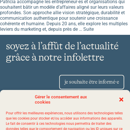
Patricia accompagne les entrepreneur·es et organisations qui
souhaitent bâtir un modèle d’affaires aligné sur leurs valeurs
profondes. Son approche allie vision stratégique, durabilité et
communication authentique pour soutenir une croissance
cohérente et humaine. Depuis 20 ans, elle explore les multiples
leviers du marketing et, depuis près de …
Suite
soyez à l’affût de l’actualité
grâce à notre infolettre
je souhaite être informé·e
Gérer le consentement aux
cookies
Place Iberville II 1175,
Pour offrir les meilleures expériences, nous utilisons des technologies telles
avenue Lavigerie, bureau 50
que les cookies pour stocker et/ou accéder aux informations des appareils.
Le fait de consentir à ces technologies nous permettra de traiter des
Québec (Québec) G1V 4P1
données telles que le comportement de navigation ou les ID uniques sur ce