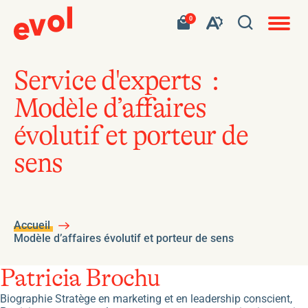
Navigat
Ouvrir
Votre
Accéder
0
en
Ouvrez
panier
à
site
la
contient
mon
ouvert
la
0
panier
fenêtre
produit.
d'achat
barre
de
Service d'experts :
d'outils
recherc
Modèle d’affaires
de
l'accessibilité
évolutif et porteur de
sens
Accueil
Modèle d’affaires évolutif et porteur de sens
Patricia Brochu
Biographie Stratège en marketing et en leadership conscient,