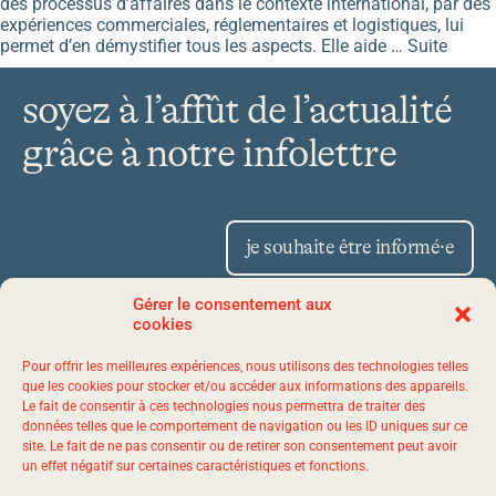
des processus d’affaires dans le contexte international, par des
expériences commerciales, réglementaires et logistiques, lui
permet d’en démystifier tous les aspects. Elle aide …
Suite
soyez à l’affût de l’actualité
grâce à notre infolettre
je souhaite être informé·e
Gérer le consentement aux
cookies
Place Iberville II 1175,
Pour offrir les meilleures expériences, nous utilisons des technologies telles
avenue Lavigerie, bureau 50
que les cookies pour stocker et/ou accéder aux informations des appareils.
Le fait de consentir à ces technologies nous permettra de traiter des
Québec (Québec) G1V 4P1
données telles que le comportement de navigation ou les ID uniques sur ce
site. Le fait de ne pas consentir ou de retirer son consentement peut avoir
un effet négatif sur certaines caractéristiques et fonctions.
1 844 523-7767