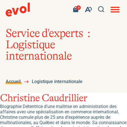
Navigat
Ouvrir
Votre
Accéder
0
en
Ouvrez
panier
à
site
la
contient
mon
ouvert
la
0
panier
fenêtre
produit.
d'achat
barre
de
Service d'experts :
d'outils
recherc
Logistique
de
l'accessibilité
internationale
Accueil
Logistique internationale
Christine Caudrillier
Biographie Détentrice d’une maîtrise en administration des
affaires avec une spécialisation en commerce international,
Christine cumule plus de 25 ans d’expérience auprès de
multinationales, au Québec et dans le monde. Sa connaissance