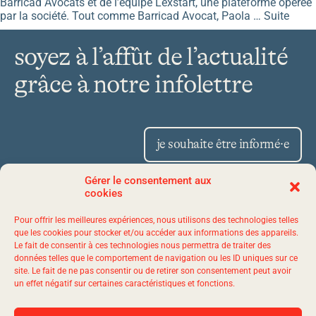
Barricad Avocats et de l’équipe Lexstart, une plateforme opérée
par la société. Tout comme Barricad Avocat, Paola …
Suite
soyez à l’affût de l’actualité
grâce à notre infolettre
je souhaite être informé·e
Gérer le consentement aux
cookies
Place Iberville II 1175,
Pour offrir les meilleures expériences, nous utilisons des technologies telles
avenue Lavigerie, bureau 50
que les cookies pour stocker et/ou accéder aux informations des appareils.
Le fait de consentir à ces technologies nous permettra de traiter des
Québec (Québec) G1V 4P1
données telles que le comportement de navigation ou les ID uniques sur ce
site. Le fait de ne pas consentir ou de retirer son consentement peut avoir
un effet négatif sur certaines caractéristiques et fonctions.
1 844 523-7767