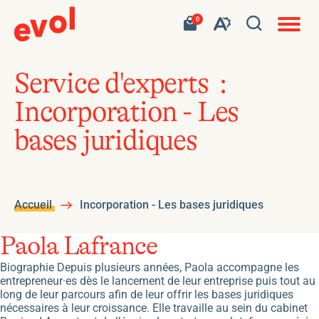
Navigat
Ouvrir
Votre
Accéder
0
en
Ouvrez
panier
à
site
la
contient
mon
ouvert
la
0
panier
fenêtre
produit.
d'achat
barre
de
Service d'experts :
d'outils
recherc
Incorporation - Les
de
l'accessibilité
bases juridiques
Accueil
Incorporation - Les bases juridiques
Paola Lafrance
Biographie Depuis plusieurs années, Paola accompagne les
entrepreneur·es dès le lancement de leur entreprise puis tout au
long de leur parcours afin de leur offrir les bases juridiques
nécessaires à leur croissance. Elle travaille au sein du cabinet