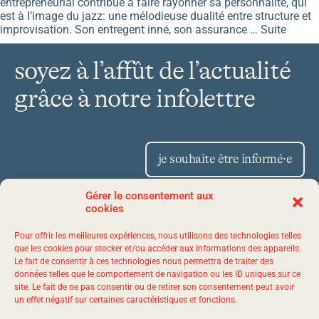
entrepreneurial contribue à faire rayonner sa personnalité, qui
est à l’image du jazz: une mélodieuse dualité entre structure et
improvisation. Son entregent inné, son assurance …
Suite
soyez à l’affût de l’actualité
grâce à notre infolettre
je souhaite être informé·e
Gérer le consentement aux
cookies
Place Iberville II 1175,
Pour offrir les meilleures expériences, nous utilisons des technologies telles
avenue Lavigerie, bureau 50
que les cookies pour stocker et/ou accéder aux informations des appareils.
Le fait de consentir à ces technologies nous permettra de traiter des
Québec (Québec) G1V 4P1
données telles que le comportement de navigation ou les ID uniques sur ce
site. Le fait de ne pas consentir ou de retirer son consentement peut avoir
un effet négatif sur certaines caractéristiques et fonctions.
1 844 523-7767