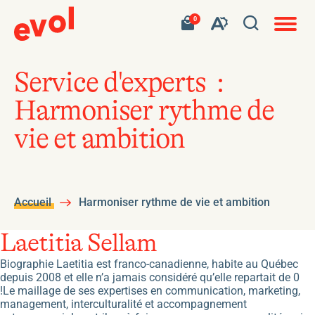
Navigat
Ouvrir
Votre
Accéder
0
en
Ouvrez
panier
à
site
la
contient
mon
ouvert
la
0
panier
fenêtre
produit.
d'achat
barre
de
Service d'experts :
d'outils
recherc
Harmoniser rythme de
de
l'accessibilité
vie et ambition
Accueil
Harmoniser rythme de vie et ambition
Laetitia Sellam
Biographie Laetitia est franco-canadienne, habite au Québec
depuis 2008 et elle n’a jamais considéré qu’elle repartait de 0
!Le maillage de ses expertises en communication, marketing,
management, interculturalité et accompagnement