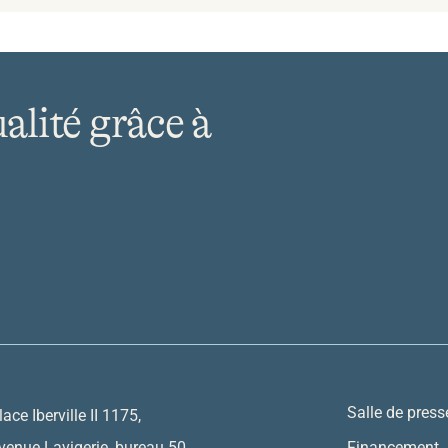
ualité grâce à
Salle de press
lace Iberville II 1175,
venue Lavigerie, bureau 50
Financement