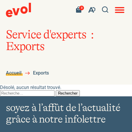
Navigat
Ouvrir
Votre
Accéder
0
en
Ouvrez
panier
à
site
la
contient
mon
ouvert
la
0
panier
fenêtre
produit.
d'achat
barre
de
Service d'experts :
d'outils
recherc
Exports
de
l'accessibilité
Accueil
Exports
Désolé, aucun résultat trouvé.
Rechercher :
soyez à l’affût de l’actualité
grâce à notre infolettre