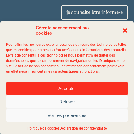
je souhaite être informé·e
Gérer le consentement aux
cookies
Place Iberville II 1175,
Pour offrir les meilleures expériences, nous utilisons des technologies telles
avenue Lavigerie, bureau 50
que les cookies pour stocker et/ou accéder aux informations des appareils.
Le fait de consentir à ces technologies nous permettra de traiter des
Québec (Québec) G1V 4P1
données telles que le comportement de navigation ou les ID uniques sur ce
site. Le fait de ne pas consentir ou de retirer son consentement peut avoir
un effet négatif sur certaines caractéristiques et fonctions.
1 844 523-7767
Accepter
Refuser
© 2026 evol - Tous droits réservés.
Agence web
Vortex Solution.
Plan du site
Voir les préférences
Politique de confidentialité
Politique de cookies
Déclaration de confidentialité