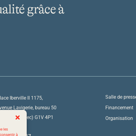
ualité grâce à
Salle de press
lace Iberville II 1175,
venue Lavigerie, bureau 50
Financement
uébec (Québec) G1V 4P1
Organisation
ue les
 consentir à