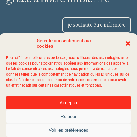
je souhaite être informé·e
Gérer le consentement aux
cookies
Place Iberville II 1175,
Pour offrir les meilleures expériences, nous utilisons des technologies telles
avenue Lavigerie, bureau 50
que les cookies pour stocker et/ou accéder aux informations des appareils.
Le fait de consentir à ces technologies nous permettra de traiter des
Québec (Québec) G1V 4P1
données telles que le comportement de navigation ou les ID uniques sur ce
site. Le fait de ne pas consentir ou de retirer son consentement peut avoir
un effet négatif sur certaines caractéristiques et fonctions.
1 844 523-7767
Accepter
Refuser
© 2026 evol - Tous droits réservés.
Agence web
Vortex Solution.
Plan du site
Voir les préférences
Politique de confidentialité