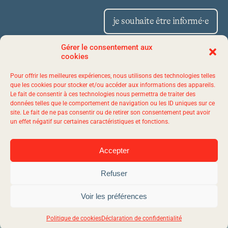
je souhaite être informé·e
Gérer le consentement aux
cookies
Place Iberville II 1175,
Pour offrir les meilleures expériences, nous utilisons des technologies telles
avenue Lavigerie, bureau 50
que les cookies pour stocker et/ou accéder aux informations des appareils.
Le fait de consentir à ces technologies nous permettra de traiter des
Québec (Québec) G1V 4P1
données telles que le comportement de navigation ou les ID uniques sur ce
site. Le fait de ne pas consentir ou de retirer son consentement peut avoir
un effet négatif sur certaines caractéristiques et fonctions.
1 844 523-7767
Accepter
Refuser
© 2026 evol - Tous droits réservés.
Agence web
Vortex Solution.
Plan du site
Voir les préférences
Politique de confidentialité
Politique de cookies
Déclaration de confidentialité