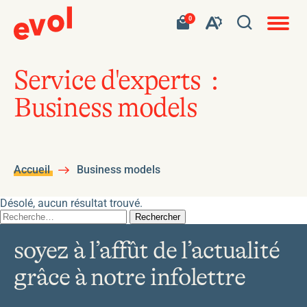
Navigat
Ouvrir
Votre
Accéder
0
en
Ouvrez
panier
à
site
la
contient
mon
ouvert
la
0
panier
fenêtre
produit.
d'achat
barre
de
Service d'experts :
d'outils
recherc
Business models
de
l'accessibilité
Accueil
Business models
Désolé, aucun résultat trouvé.
Rechercher :
soyez à l’affût de l’actualité
grâce à notre infolettre