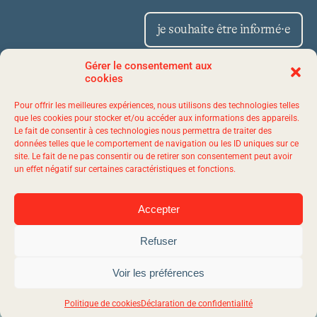
je souhaite être informé·e
Gérer le consentement aux
cookies
Place Iberville II 1175,
Pour offrir les meilleures expériences, nous utilisons des technologies telles
avenue Lavigerie, bureau 50
que les cookies pour stocker et/ou accéder aux informations des appareils.
Le fait de consentir à ces technologies nous permettra de traiter des
Québec (Québec) G1V 4P1
données telles que le comportement de navigation ou les ID uniques sur ce
site. Le fait de ne pas consentir ou de retirer son consentement peut avoir
un effet négatif sur certaines caractéristiques et fonctions.
1 844 523-7767
Accepter
Refuser
© 2026 evol - Tous droits réservés.
Agence web
Vortex Solution.
Plan du site
Voir les préférences
Politique de confidentialité
Politique de cookies
Déclaration de confidentialité