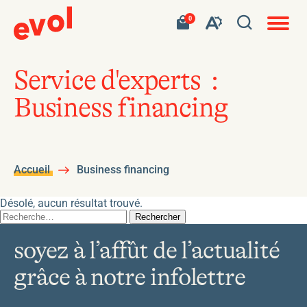
Navigat
Ouvrir
Votre
Accéder
0
en
Ouvrez
panier
à
site
la
contient
mon
ouvert
la
0
panier
fenêtre
produit.
d'achat
barre
de
Service d'experts :
d'outils
recherc
Business financing
de
l'accessibilité
Accueil
Business financing
Désolé, aucun résultat trouvé.
Rechercher :
soyez à l’affût de l’actualité
grâce à notre infolettre