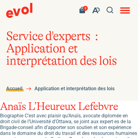
Navigat
Ouvrir
Votre
Accéder
0
en
Ouvrez
panier
à
site
la
contient
mon
ouvert
la
0
panier
fenêtre
produit.
d'achat
barre
de
Service d'experts :
d'outils
recherc
Application et
de
l'accessibilité
interprétation des lois
Accueil
Application et interprétation des lois
Anaïs L’Heureux Lefebvre
Biographie C’est avec plaisir qu’Anaïs, avocate diplomée en
droit civil de l’Université d’Ottawa, se joint aux expert·es de la
Brigade-conseil afin d’apporter son soutien et son expérience
dans le domaine du droit du travail et des ressources humaines