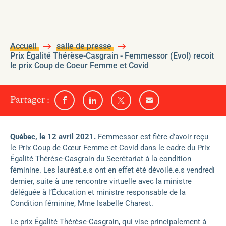
Accueil
salle de presse
Prix Égalité Thérèse-Casgrain - Femmessor (Evol) recoit
le prix Coup de Coeur Femme et Covid
sur
Partager
:
Partager
Partager
Partager
Partager
l'un
sur
sur
sur
par
Facebook
Linkedin
Twitter
email
des
médias
Québec, le 12 avril 2021.
Femmessor est fière d’avoir reçu
sociaux
le Prix Coup de Cœur Femme et Covid dans le cadre du Prix
suivants
Égalité Thérèse-Casgrain du Secrétariat à la condition
féminine. Les lauréat.e.s ont en effet été dévoilé.e.s vendredi
dernier, suite à une rencontre virtuelle avec la ministre
déléguée à l’Éducation et ministre responsable de la
Condition féminine, Mme Isabelle Charest.
Le prix Égalité Thérèse-Casgrain, qui vise principalement à