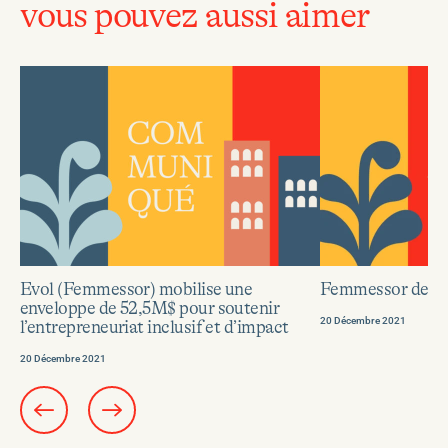
vous pouvez aussi aimer
En
En
Evol (Femmessor) mobilise une
Femmessor devie
savoir
savoir
enveloppe de 52,5M$ pour soutenir
plus
plus
20 Décembre 2021
l’entrepreneuriat inclusif et d’impact
sur
sur
Evol
Femmessor
20 Décembre 2021
(Femmessor)
devient
mobilise
Evol
une
enveloppe
de