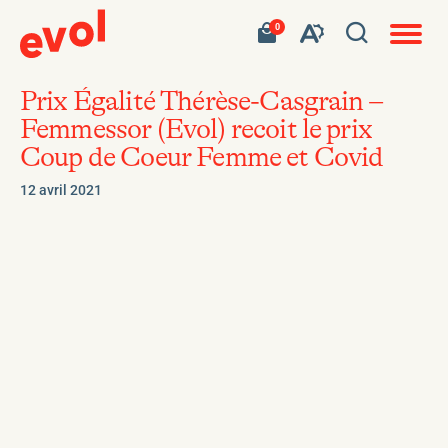
Navigat
Ouvrir
Votre
Accéder
0
en
Ouvrez
panier
à
site
la
contient
mon
ouvert
la
0
panier
fenêtre
produit.
d'achat
Prix Égalité Thérèse-Casgrain –
barre
de
Femmessor (Evol) recoit le prix
d'outils
recherc
Coup de Coeur Femme et Covid
de
l'accessibilité
12 avril 2021