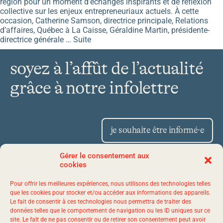
région pour un moment d’échanges inspirants et de réflexion
collective sur les enjeux entrepreneuriaux actuels. À cette
occasion, Catherine Samson, directrice principale, Relations
d’affaires, Québec à La Caisse, Géraldine Martin, présidente-
directrice générale …
Suite
soyez à l’affût de l’actualité
grâce à notre infolettre
je souhaite être informé·e
Gérer le consentement aux
cookies
Place Iberville II 1175,
Pour offrir les meilleures expériences, nous utilisons des technologies telles
avenue Lavigerie, bureau 50
que les cookies pour stocker et/ou accéder aux informations des appareils.
Le fait de consentir à ces technologies nous permettra de traiter des
Québec (Québec) G1V 4P1
données telles que le comportement de navigation ou les ID uniques sur ce
site. Le fait de ne pas consentir ou de retirer son consentement peut avoir