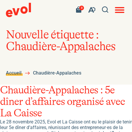
Navigat
Ouvrir
Votre
Accéder
0
en
Ouvrez
panier
à
site
la
contient
mon
ouvert
la
0
panier
fenêtre
produit.
d'achat
barre
de
Nouvelle étiquette :
d'outils
recherc
Chaudière-Appalaches
de
l'accessibilité
Accueil
Chaudière-Appalaches
Chaudière-Appalaches : 5e
dîner d’affaires organisé avec
La Caisse
Le 28 novembre 2025, Evol et La Caisse ont eu le plaisir de tenir
leur 5e dîner d’affaires, réunissant des entrepreneur·es de la