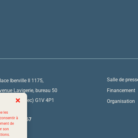
Salle de press
lace Iberville II 1175,
venue Lavigerie, bureau 50
Financement
uébec (Québec) G1V 4P1
Organisation
ue les
 consentir à
 844 523-7767
tement de
er son
ctions.