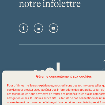
notre infolettre
Facebook
LinkedIn
YouTube
P
a
Q
Gérer le consentement aux cookies
Pour offrir les meilleures expériences, nous utilisons des technologies telles q
cookies pour stocker et/ou accéder aux informations des appareils. Le fait de
1
ces technologies nous permettra de traiter des données telles que le compor
navigation ou les ID uniques sur ce site. Le fait de ne pas consentir ou de retir
consentement peut avoir un effet négatif sur certaines caractéristiques et fon