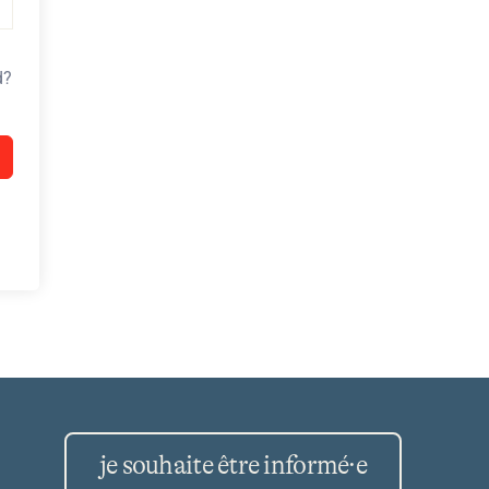
d?
je souhaite être informé·e