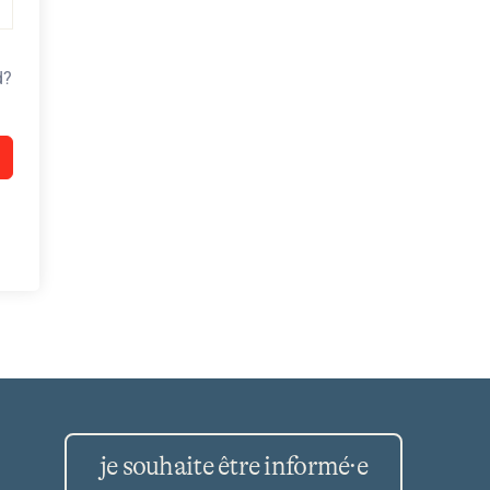
d?
je souhaite être informé·e