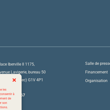
Salle de press
lace Iberville II 1175,
venue Lavigerie, bureau 50
Financement
uébec (Québec) G1V 4P1
Organisation
ue les
 consentir à
 844 523-7767
tement de
er son
ctions.