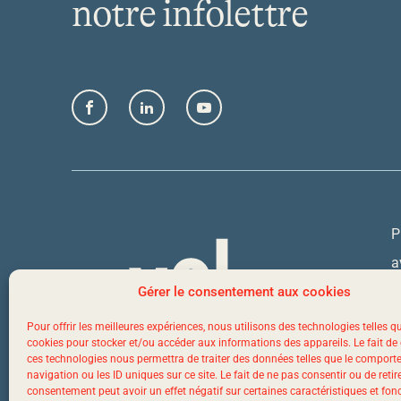
notre infolettre
Facebook
LinkedIn
YouTube
P
a
Q
Gérer le consentement aux cookies
Pour offrir les meilleures expériences, nous utilisons des technologies telles q
cookies pour stocker et/ou accéder aux informations des appareils. Le fait de
1
ces technologies nous permettra de traiter des données telles que le compor
navigation ou les ID uniques sur ce site. Le fait de ne pas consentir ou de retir
consentement peut avoir un effet négatif sur certaines caractéristiques et fon