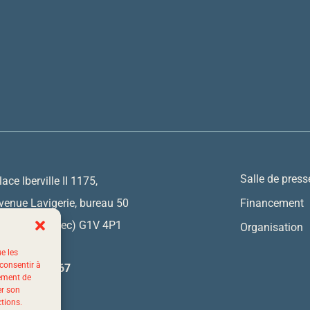
Salle de press
lace Iberville II 1175,
venue Lavigerie, bureau 50
Financement
uébec (Québec) G1V 4P1
Organisation
ue les
 consentir à
 844 523-7767
tement de
er son
ctions.