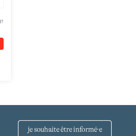
d?
je souhaite être informé·e