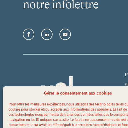
notre infolettre
Facebook
LinkedIn
YouTube
P
a
Q
Gérer le consentement aux cookies
Pour offrir les meilleures expériences, nous utilisons des technologies telles q
cookies pour stocker et/ou accéder aux informations des appareils. Le fait de
1
ces technologies nous permettra de traiter des données telles que le compor
navigation ou les ID uniques sur ce site. Le fait de ne pas consentir ou de retir
consentement peut avoir un effet négatif sur certaines caractéristiques et fon