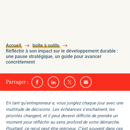
Accueil
boîte à outils
Réfléchir à son impact sur le développement durable :
une pause stratégique, un guide pour avancer
concrètement
sur
Partager
:
Partager
Partager
Partager
Partager
l'un
sur
sur
sur
par
Facebook
Linkedin
Twitter
email
des
médias
En tant qu’entrepreneur·e, vous jonglez chaque jour avec une
sociaux
multitude de décisions. Les échéances s’enchaînent, les
suivants
priorités changent, et il peut devenir difficile de prendre un
moment pour réfléchir au sens profond de votre démarche.
Pourtant, ce recul peut être précieux. C’est souvent dans ces