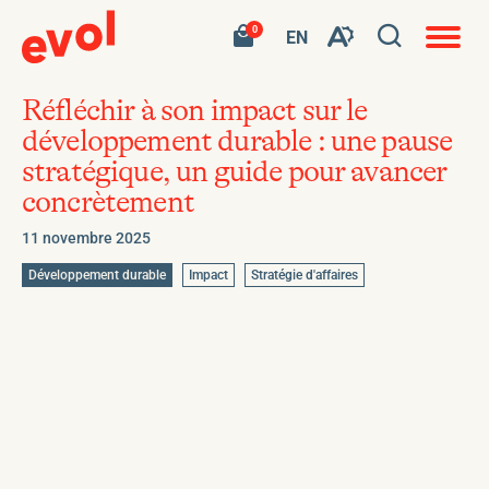
Navigat
Ouvrir
Votre
Accéder
0
en
VISITER
EN
Ouvrez
panier
à
site
LA
la
contient
mon
ouvert
la
PAGE
0
panier
fenêtre
produit.
d'achat
EN
Réfléchir à son impact sur le
barre
de
:
développement durable : une pause
d'outils
EN.
recherc
stratégique, un guide pour avancer
de
concrètement
l'accessibilité
11 novembre 2025
Développement durable
Impact
Stratégie d'affaires