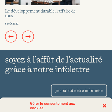
En
Le développement durable, l’affaire de
savoir
tous
plus
sur
6 août 2022
Le
développement
durable,
l’affaire
de
tous
soyez à l’affût de l’actualité
grâce à notre infolettre
je souhaite être informé·e
Gérer le consentement aux
cookies