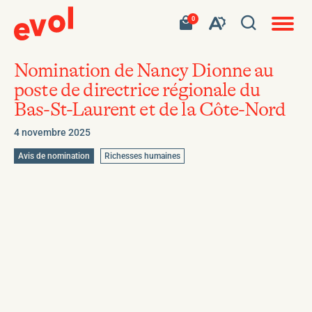
Navigat
Ouvrir
Votre
Accéder
0
en
Ouvrez
panier
à
site
la
contient
mon
ouvert
la
0
panier
fenêtre
produit.
d'achat
Nomination de Nancy Dionne au
barre
de
poste de directrice régionale du
d'outils
recherc
Bas-St-Laurent et de la Côte-Nord
de
l'accessibilité
4 novembre 2025
Aller
Aller
Avis de nomination
Richesses humaines
à
à
la
l’étiquette
catégorie
:
: