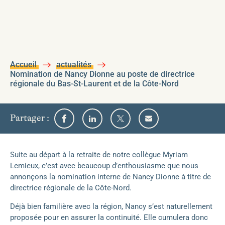
Accueil
actualités
Nomination de Nancy Dionne au poste de directrice
régionale du Bas-St-Laurent et de la Côte-Nord
sur
Partager
:
Partager
Partager
Partager
Partager
l'un
sur
sur
sur
par
Facebook
Linkedin
Twitter
email
des
médias
Suite au départ à la retraite de notre collègue Myriam
sociaux
Lemieux, c’est avec beaucoup d’enthousiasme que nous
suivants
annonçons la nomination interne de Nancy Dionne à titre de
directrice régionale de la Côte-Nord.
Déjà bien familière avec la région, Nancy s’est naturellement
proposée pour en assurer la continuité. Elle cumulera donc