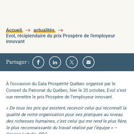
Accueil
actualités
Evol, récipiendaire du prix Prospère de l’employeur
innovant
sur
Partager
:
Partager
Partager
Partager
Partager
l'un
sur
sur
sur
par
Facebook
Linkedin
Twitter
email
des
médias
À l’occasion du Gala Prospérité Québec organisé par le
sociaux
Conseil du Patronat du Québec, hier le 20 octobre, Evol s’est
suivants
vue remettre le prix Prospère de l’employeur innovant.
« De tous les prix qui existent, recevoir celui qui reconnaît la
qualité de notre organisation pour ses pratiques au niveau
des richesses humaines, c’est celui qui me rend le plus fière,
le plus reconnaissante du travail réalisé par l’équipe » –