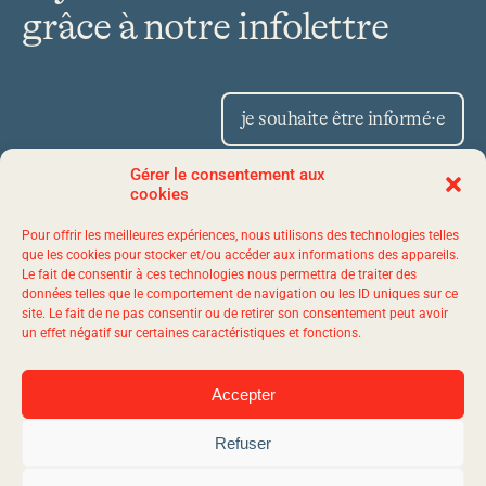
grâce à notre infolettre
je souhaite être informé·e
Gérer le consentement aux
cookies
Place Iberville II 1175,
Pour offrir les meilleures expériences, nous utilisons des technologies telles
avenue Lavigerie, bureau 50
que les cookies pour stocker et/ou accéder aux informations des appareils.
Le fait de consentir à ces technologies nous permettra de traiter des
Québec (Québec) G1V 4P1
données telles que le comportement de navigation ou les ID uniques sur ce
site. Le fait de ne pas consentir ou de retirer son consentement peut avoir
un effet négatif sur certaines caractéristiques et fonctions.
1 844 523-7767
Accepter
Refuser
© 2026 evol - Tous droits réservés.
Agence web
Vortex Solution.
Plan du site