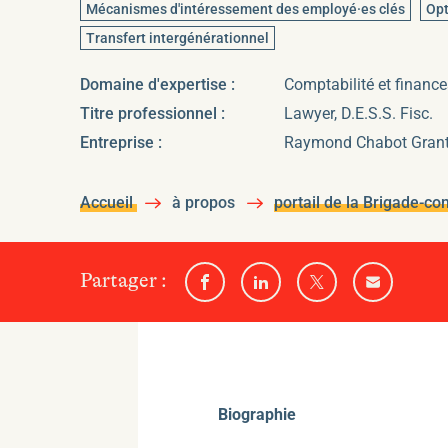
Mécanismes d'intéressement des employé·es clés
Opt
Transfert intergénérationnel
Domaine d'expertise :
Comptabilité et finance
Titre professionnel :
Lawyer, D.E.S.S. Fisc.
Entreprise :
Raymond Chabot Grant
Accueil
à propos
portail de la Brigade-co
sur
Partager
:
Partager
Partager
Partager
Partager
l'un
sur
sur
sur
par
Facebook
Linkedin
Twitter
email
des
médias
sociaux
suivants
Biographie