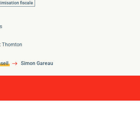
imisation fiscale
s
 Thornton
nseil
Simon Gareau