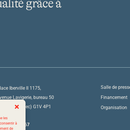
ualité grâce à
Salle de press
lace Iberville II 1175,
venue Lavigerie, bureau 50
Financement
uébec (Québec) G1V 4P1
Organisation
ue les
 consentir à
 844 523-7767
tement de