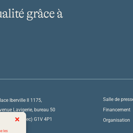
ualité grâce à
Salle de press
lace Iberville II 1175,
venue Lavigerie, bureau 50
Financement
uébec (Québec) G1V 4P1
Organisation
ue les