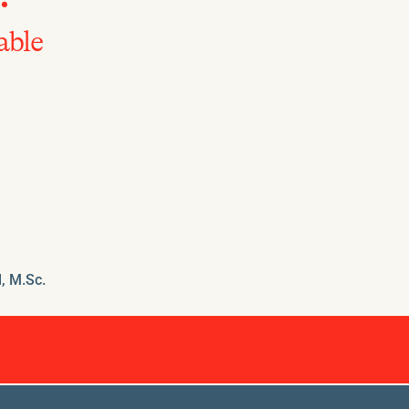
able
, M.Sc.