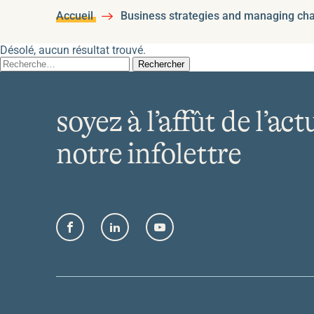
Accueil
Business strategies and managing ch
Désolé, aucun résultat trouvé.
Rechercher :
soyez à l’affût de l’act
notre infolettre
Facebook
LinkedIn
YouTube