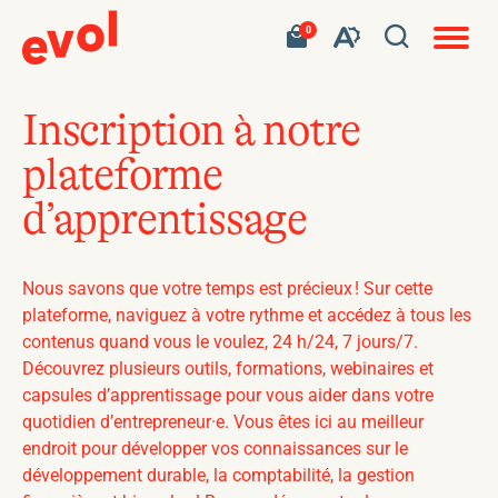
Navigat
Ouvrir
Votre
Accéder
0
en
Ouvrez
panier
à
site
la
contient
mon
ouvert
la
0
panier
fenêtre
produit.
d'achat
barre
de
Inscription à notre
d'outils
recherc
plateforme
de
l'accessibilité
d’apprentissage
Nous savons que votre temps est précieux ! Sur cette
plateforme, naviguez à votre rythme et accédez à tous les
contenus quand vous le voulez, 24 h/24, 7 jours/7.
Découvrez plusieurs outils, formations, webinaires et
capsules d’apprentissage pour vous aider dans votre
quotidien d’entrepreneur·e. Vous êtes ici au meilleur
endroit pour développer vos connaissances sur le
développement durable, la comptabilité, la gestion