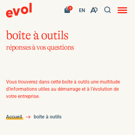
Navigat
Ouvrir
Votre
Accéder
0
en
VISITER
EN
Ouvrez
panier
à
site
LA
la
contient
mon
ouvert
la
PAGE
0
panier
fenêtre
produit.
d'achat
EN
barre
de
boîte à outils
:
d'outils
EN.
recherc
de
réponses à vos questions
l'accessibilité
Vous trouverez dans cette boîte à outils une multitude
d’informations utiles au démarrage et à l’évolution de
votre entreprise.
Accueil
boîte à outils