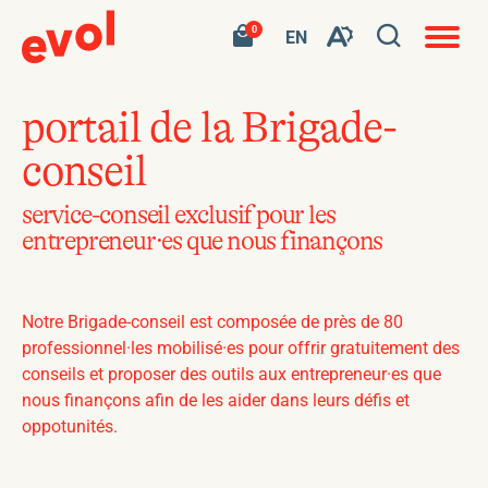
Navigat
Ouvrir
Votre
Accéder
0
en
VISITER
EN
Ouvrez
panier
à
site
LA
la
contient
mon
ouvert
la
PAGE
0
panier
fenêtre
produit.
d'achat
EN
barre
de
portail de la Brigade-
:
d'outils
EN.
recherc
conseil
de
l'accessibilité
service-conseil exclusif pour les
entrepreneur·es que nous finançons
Notre Brigade-conseil est composée de près de 80
professionnel·les mobilisé·es pour offrir gratuitement des
conseils et proposer des outils aux entrepreneur·es que
nous finançons afin de les aider dans leurs défis et
oppotunités.